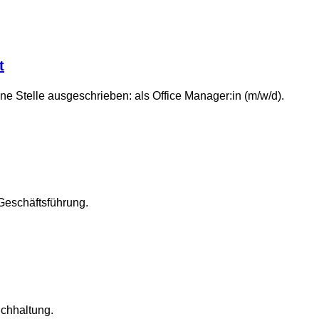
t
e Stelle ausgeschrieben: als Office Manager:in (m/w/d).
 Geschäftsführung.
uchhaltung.