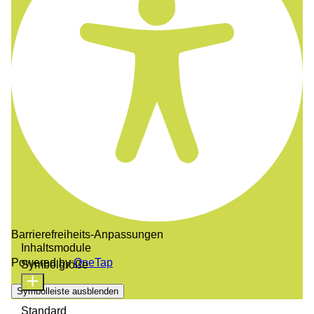
Barrierefreiheits-Anpassungen
Inhaltsmodule
Powered by
OneTap
Symbolgröße
Symbolleiste ausblenden
Standard