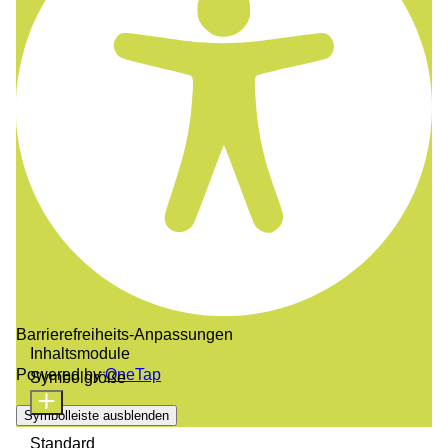
Barrierefreiheits-Anpassungen
Inhaltsmodule
Powered by
OneTap
Symbolgröße
Symbolleiste ausblenden
Standard